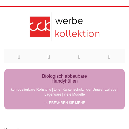
Direkt
Biologisch abbaubare
Handyhüllen
zum
kompostierbare Rohstoffe | toller Kantenschutz | der Umwelt zuliebe |
Lagerware | viele Modelle
Inhalt
--> ERFAHREN SIE MEHR