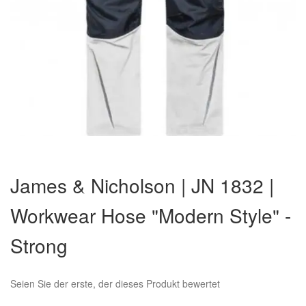
Zum
Anfang
James & Nicholson | JN 1832 |
der
Bildergalerie
Workwear Hose "Modern Style" -
springen
Strong
Seien Sie der erste, der dieses Produkt bewertet