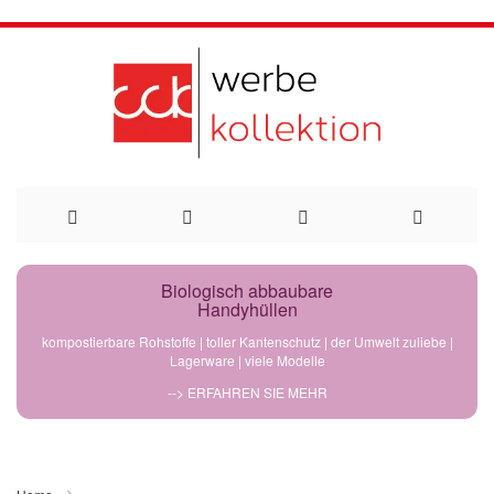
Direkt
Biologisch abbaubare
Handyhüllen
zum
kompostierbare Rohstoffe | toller Kantenschutz | der Umwelt zuliebe |
Lagerware | viele Modelle
Inhalt
--> ERFAHREN SIE MEHR