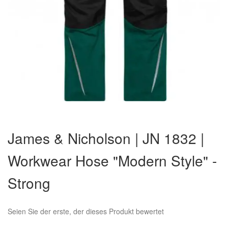
Zum
Anfang
James & Nicholson | JN 1832 |
der
Bildergalerie
Workwear Hose "Modern Style" -
springen
Strong
Seien Sie der erste, der dieses Produkt bewertet