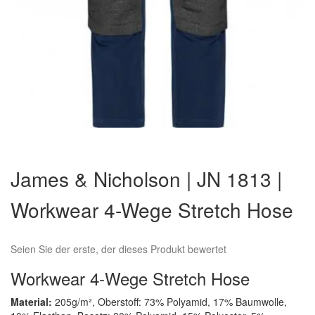
Zum
Anfang
James & Nicholson | JN 1813 |
der
Bildergalerie
Workwear 4-Wege Stretch Hose
springen
Seien Sie der erste, der dieses Produkt bewertet
Workwear 4-Wege Stretch Hose
Material:
205g/m², Oberstoff: 73% Polyamid, 17% Baumwolle,