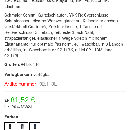
10% Elasthan, Besatz: 80% Polyamid, 15% Polyester, 5%
Elasthan
Schmaler Schnitt, Gürtelschlaufen, YKK Reißverschlüsse,
Schubtaschen, diverse Werkzeugtaschen, Kniepolstertaschen
verstärkt mit Cordura®, Zollstocktasche, 1 Tasche mit
Reißverschluss, Stiftefach, reißfeste 3-fach Naht,
strapazierfähiger, elastischer 4-Wege Stretch mit hohem
Elasthananteil für optimale Passform, 40° waschbar, in 3 Längen
erhältlich, im Webshop: kurz 02.113S, mittel 02.113M, lang
02.113L
Größen:
94 bis 110
Verfügbarkeit:
verfügbar
Artikelnummer:
02.113L
81,52 €
Ab
inkl.20% MWSt
Farben