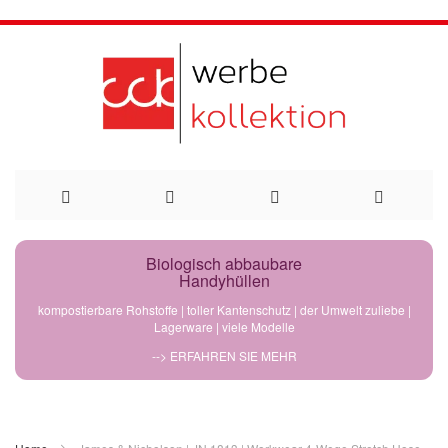
Direkt
Biologisch abbaubare
Handyhüllen
zum
kompostierbare Rohstoffe | toller Kantenschutz | der Umwelt zuliebe |
Lagerware | viele Modelle
Inhalt
--> ERFAHREN SIE MEHR