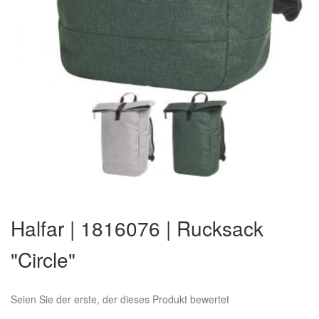
Zum
Anfang
Halfar | 1816076 | Rucksack
der
Bildergalerie
"Circle"
springen
Seien Sie der erste, der dieses Produkt bewertet