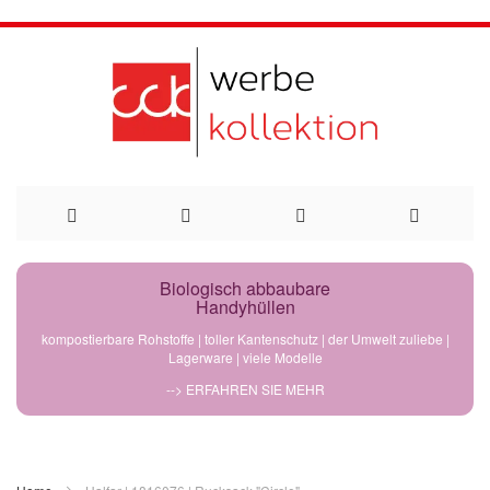
Direkt
Biologisch abbaubare
Handyhüllen
zum
kompostierbare Rohstoffe | toller Kantenschutz | der Umwelt zuliebe |
Lagerware | viele Modelle
Inhalt
--> ERFAHREN SIE MEHR