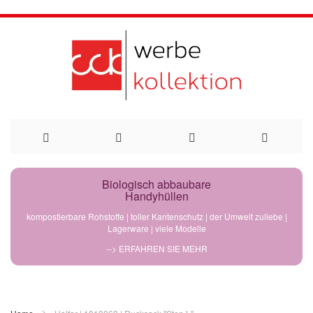
Direkt
Biologisch abbaubare
Handyhüllen
zum
kompostierbare Rohstoffe | toller Kantenschutz | der Umwelt zuliebe |
Lagerware | viele Modelle
Inhalt
--> ERFAHREN SIE MEHR