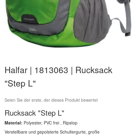
Zum
Anfang
Halfar | 1813063 | Rucksack
der
Bildergalerie
"Step L"
springen
Seien Sie der erste, der dieses Produkt bewertet
Rucksack "Step L"
Material:
Polyester, PVC frei , Ripstop
Verstellbare und gepolsterte Schultergurte, große