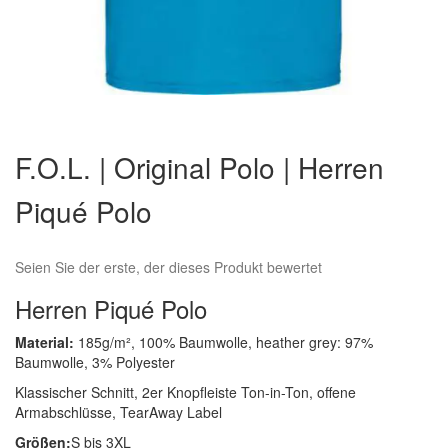
Zum
Anfang
F.O.L. | Original Polo | Herren
der
Bildergalerie
Piqué Polo
springen
Seien Sie der erste, der dieses Produkt bewertet
Herren Piqué Polo
Material:
185g/m², 100% Baumwolle, heather grey: 97%
Baumwolle, 3% Polyester
Klassischer Schnitt, 2er Knopfleiste Ton-in-Ton, offene
Armabschlüsse, TearAway Label
Größen:
S bis 3XL