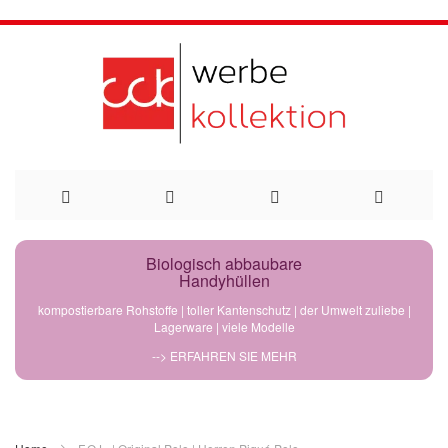
Direkt
Biologisch abbaubare
Handyhüllen
zum
kompostierbare Rohstoffe | toller Kantenschutz | der Umwelt zuliebe |
Lagerware | viele Modelle
Inhalt
--> ERFAHREN SIE MEHR