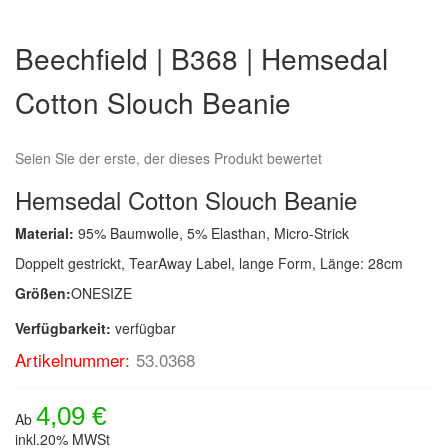
Zum
Anfang
Beechfield | B368 | Hemsedal
der
Bildergalerie
Cotton Slouch Beanie
springen
Seien Sie der erste, der dieses Produkt bewertet
Hemsedal Cotton Slouch Beanie
Material:
95% Baumwolle, 5% Elasthan, Micro-Strick
Doppelt gestrickt, TearAway Label, lange Form, Länge: 28cm
Größen:
ONESIZE
Verfügbarkeit:
verfügbar
Artikelnummer:
53.0368
4,09 €
Ab
inkl.20% MWSt