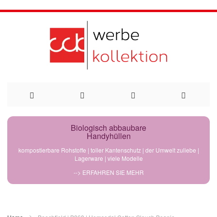
Direkt
Biologisch abbaubare
Handyhüllen
zum
kompostierbare Rohstoffe | toller Kantenschutz | der Umwelt zuliebe |
Lagerware | viele Modelle
Inhalt
--> ERFAHREN SIE MEHR